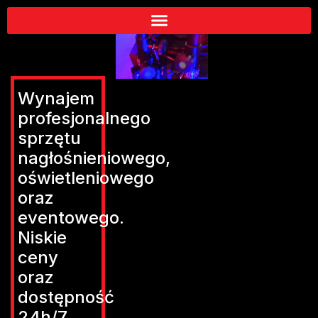
Wynajem
profesjonalnego
sprzętu
nagłośnieniowego,
oświetleniowego
oraz
eventowego.
Niskie
ceny
oraz
dostępność
24h/7.