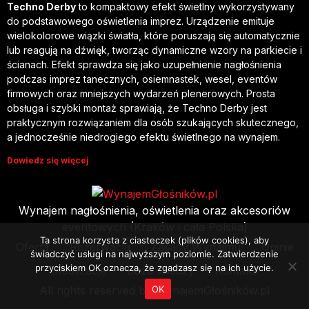
Techno Derby
to kompaktowy efekt świetlny wykorzystywany
do podstawowego oświetlenia imprez. Urządzenie emituje
wielokolorowe wiązki światła, które poruszają się automatycznie
lub reagują na dźwięk, tworząc dynamiczne wzory na parkiecie i
ścianach. Efekt sprawdza się jako uzupełnienie nagłośnienia
podczas imprez tanecznych, osiemnastek, wesel, eventów
firmowych oraz mniejszych wydarzeń plenerowych. Prosta
obsługa i szybki montaż sprawiają, że Techno Derby jest
praktycznym rozwiązaniem dla osób szukających skutecznego,
a jednocześnie niedrogiego efektu świetlnego na wynajem.
Dowiedz się więcej
Wynajem nagłośnienia, oświetlenia oraz akcesoriów
eventowych (Kraków i cała Polska)
Ta strona korzysta z ciasteczek (plików cookies), aby
Oferta
Rezerwacja
Zasady Wynajmu
Opinie
świadczyć usługi na najwyższym poziomie. Zatwierdzenie
przyciskiem OK oznacza, że zgadzasz się na ich użycie.
Realizacje
Baza Wiedzy
Kontakt
OK
All rights reserved by WynajemGłośników.pl