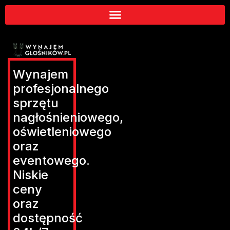
Wynajem
profesjonalnego
sprzętu
nagłośnieniowego,
oświetleniowego
oraz
eventowego.
Niskie
ceny
oraz
dostępność