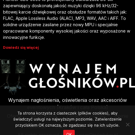
zapewniający doskonałą jakość muzyki dzięki 96 kHz/32-
bitowej karcie dźwiękowej oraz obsłudze formatów takich jak:
FLAC, Apple Lossless Audio (ALAC), MP3, WAV, AAC i AIFF. To
solidne urządzenie zasilane przez nowy MPU i specjalnie
opracowane komponenty wysokiej jakości oraz wyposażone w
innowacyjne funkcje.
Dowiedz się więcej
Wynajem nagłośnienia, oświetlenia oraz akcesoriów
eventowych (Kraków i cała Polska)
Ta strona korzysta z ciasteczek (plików cookies), aby
Oferta
Rezerwacja
Zasady Wynajmu
Opinie
świadczyć usługi na najwyższym poziomie. Zatwierdzenie
przyciskiem OK oznacza, że zgadzasz się na ich użycie.
Realizacje
Baza Wiedzy
Kontakt
OK