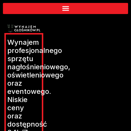
Wynajem
profesjonalnego
sprzętu
nagłośnieniowego,
oświetleniowego
oraz
eventowego.
Niskie
ceny
oraz
dostępność