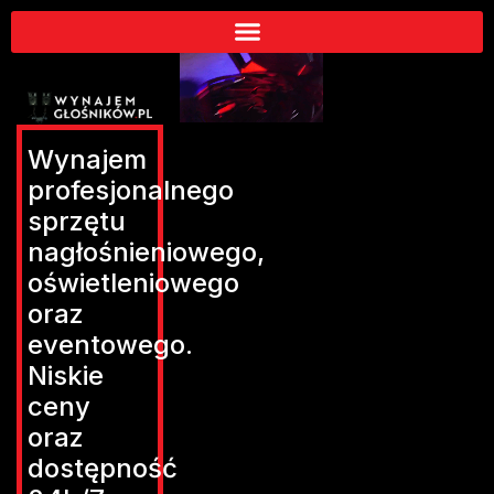
Wynajem
profesjonalnego
sprzętu
nagłośnieniowego,
oświetleniowego
oraz
eventowego.
Niskie
ceny
oraz
dostępność