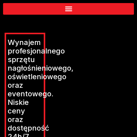
Wynajem
profesjonalnego
sprzętu
nagłośnieniowego,
oświetleniowego
oraz
eventowego.
Niskie
ceny
oraz
dostępność
24h/7.