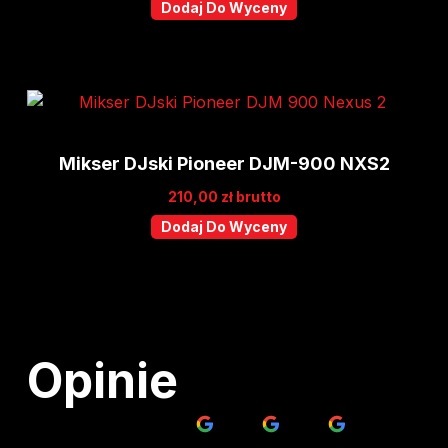
Dodaj Do Wyceny
Mikser DJski Pioneer DJM-900 NXS2
210,00
zł
brutto
Dodaj Do Wyceny
Opinie
Paweł Liber x Lee B.
Lina Z.
Oskar B.
Al