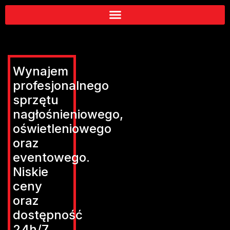
Wynajem
profesjonalnego
sprzętu
nagłośnieniowego,
oświetleniowego
oraz
eventowego.
Niskie
ceny
oraz
dostępność
24h/7.